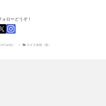
フォローどうぞ！
ck/Candy）
ネギタ食糧（株）