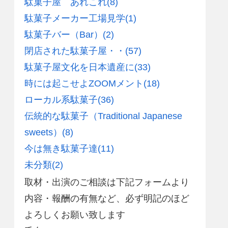
駄菓子屋 あれこれ
(8)
駄菓子メーカー工場見学
(1)
駄菓子バー（Bar）
(2)
閉店された駄菓子屋・・
(57)
駄菓子屋文化を日本遺産に
(33)
時には起こせよZOOMメント
(18)
ローカル系駄菓子
(36)
伝統的な駄菓子（Traditional Japanese
sweets）
(8)
今は無き駄菓子達
(11)
未分類
(2)
取材・出演のご相談は下記フォームより
内容・報酬の有無など、必ず明記のほど
よろしくお願い致します