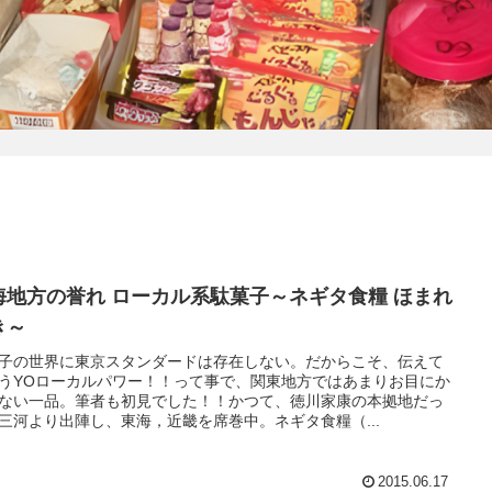
海地方の誉れ ローカル系駄菓子～ネギタ食糧 ほまれ
き～
子の世界に東京スタンダードは存在しない。だからこそ、伝えて
うYOローカルパワー！！って事で、関東地方ではあまりお目にか
ない一品。筆者も初見でした！！かつて、徳川家康の本拠地だっ
三河より出陣し、東海，近畿を席巻中。ネギタ食糧（...
2015.06.17