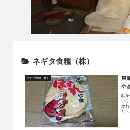
ネギタ食糧（株）
東
ネギタ食糧（株）
や
駄菓
いこ
かれ
た・