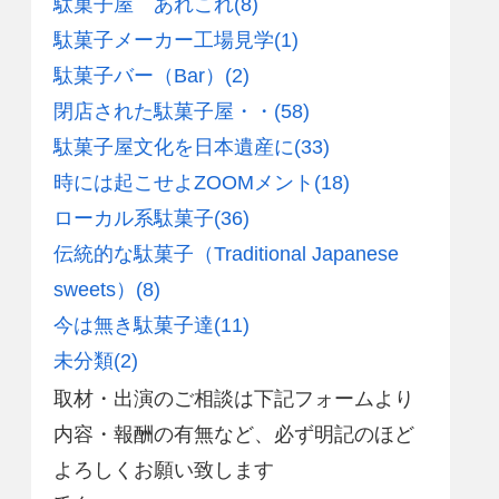
駄菓子屋 あれこれ
(8)
駄菓子メーカー工場見学
(1)
駄菓子バー（Bar）
(2)
閉店された駄菓子屋・・
(58)
駄菓子屋文化を日本遺産に
(33)
時には起こせよZOOMメント
(18)
ローカル系駄菓子
(36)
伝統的な駄菓子（Traditional Japanese
sweets）
(8)
今は無き駄菓子達
(11)
未分類
(2)
取材・出演のご相談は下記フォームより
内容・報酬の有無など、必ず明記のほど
よろしくお願い致します