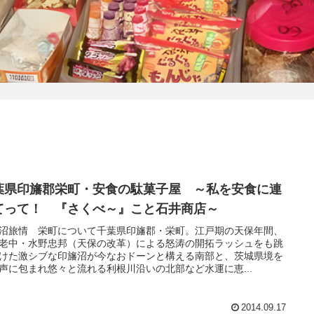
葉県印旛郡栄町・安食の駄菓子屋 ～私を安食に連
てって！ 『さくべ～』こと石井商店～
沼旅情 栄町について千葉県印旛郡・栄町。江戸期の天保年間、
老中・水野忠邦（天保の改革）による怒涛の開拓ラッシュをも跳
けた激シブな印旛沼が今なおドーンと構える南部と、茨城県境を
声に包まれ悠々と流れる利根川沿いの北部など水運に恵...
2014.09.17