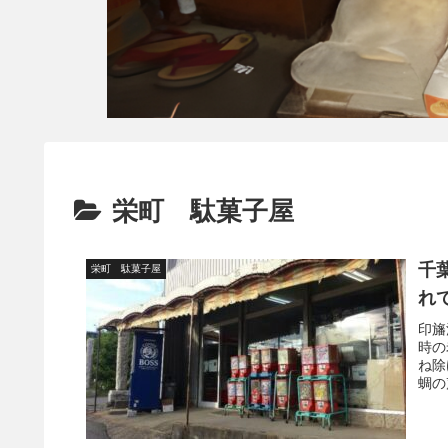
栄町 駄菓子屋
千
栄町 駄菓子屋
れ
印旛
時の
ね除
蜩の