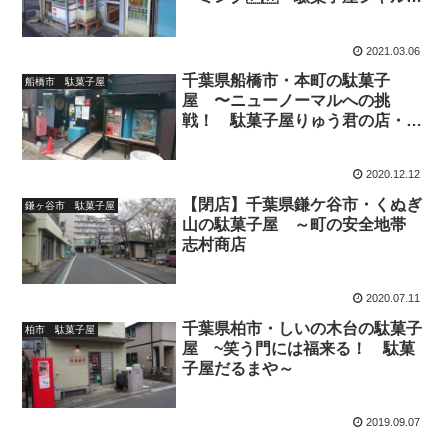
ン〜
2021.03.06
千葉県船橋市・本町の駄菓子
船橋市 駄菓子屋
屋 〜ニューノーマルへの挑
戦！ 駄菓子屋りゅう君の店・リ
ニューアル完了！〜
2020.12.12
【閉店】千葉県鎌ケ谷市・くぬぎ
鎌ヶ谷市 駄菓子屋
山の駄菓子屋 ～町の安全地帯
志村商店
2020.07.11
千葉県柏市・しいの木台の駄菓子
柏市 駄菓子屋
屋 ~笑う門には福来る！ 駄菓
子屋だるまや～
2019.09.07