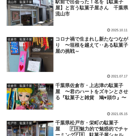
駅前で出会った！名を【駄菓子
流山市 駄菓子屋
屋】と言う駄菓子屋さん 千葉県
流山市
2025.10.11
コロナ禍で生まれし新たなつなが
佐倉市 駄菓子屋
り 〜垣根を越えて‥ある駄菓子
屋の挑戦～
2021.07.17
千葉県佐倉市・上志津の駄菓子
佐倉市 駄菓子屋
屋 〜君のハートをズキンとさせ
る『駄菓子と雑貨 鳩♥頭巾』〜
2021.05.15
千葉県松戸市・栄町の駄菓子
松戸市 駄菓子屋
屋 🇫🇷魅力的で魅惑的でチャ
ーミング🇫🇷 駄菓子屋シャルマ