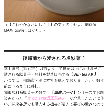
（【さわやかなおいしさ！】の文字のクセよ。期待値
MAXは高鳴るばかり。）
復帰前から愛される名駄菓子
本土復帰（1972年）以前より、半世紀以上に渡り県民に
愛される駄菓子・飲料を製造販売する【
Sun tea AK】
かつては、那覇市・泊に本社を構えておりましたが、数年
前にうるま市に移転。
関東飲料系駄菓子の雄で、【
面白ボーイ
】シリーズでお馴
染みだった『
まるたけ食品工業㈱』
が廃業したことに伴
い、関東各所でも購入する機会が増えて喜びの極みなので