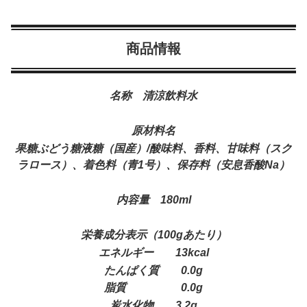
商品情報
名称 清涼飲料水
原材料名
果糖ぶどう糖液糖（国産）/酸味料、香料、甘味料（スク
ラロース）、着色料（青1号）、保存料（安息香酸Na）
内容量 180ml
栄養成分表示（100gあたり）
エネルギー 13kcal
たんぱく質 0.0g
脂質 0.0g
炭水化物 3.2g