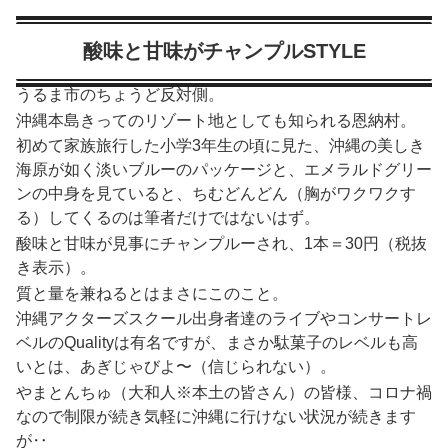
酸味と甘味がチャンプルSTYLE
うるま市のちょうど反対側。
沖縄本島きってのリゾート地としても知られる恩納村。
初めて家族旅行した小学3年生の頃に見た、沖縄の美しき
海原が如く淡いブルーのパッケージと、エメラルドグリー
ンの中身を見ていると、ちむどんどん（胸がワクワクす
る）してくるのは筆者だけではないはず。
酸味と甘味が見事にチャンプルーされ、1本＝30円（税抜
き表示）。
質と量を兼ねるとはまさにこのこと。
沖縄アクターズスクール出身者達のライブやコンサートレ
ベルのQualityは有名ですが、まさか駄菓子のレベルも高
いとは、あぎじゃびよ〜（信じられない）。
やまとんちゅ（大和人※本土の皆さん）の皆様、コロナ禍
なので制限が続き気軽に沖縄に行けない状況が続きます
が‥