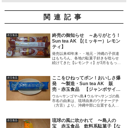
関連記事
終売の御知らせ ～ありがとう！
赤玉食品
Sun tea AK 【(ミッキー）レモン
ティ】
発売以来40年来・・地元・沖縄の子供達
はもちろん、各地の駄菓子好きを唸らせ
続けてきた【レモンティ】が3月をもって
終売しておりました・・・製造メーカー
のSun tea AK（うるま市）が資源高騰の
あおりをもろに受けて業績悪化から廃
ここをひねってポン！おいしさ爆
赤玉食品
業・・水駄菓...
発 〜製造・Sun tea AK 販
売・赤玉食品 【ジャンボサイダ
ー】〜
ウル≒サンゴマ≒島⬇ウルマ≒サンゴの島
市名の由来は、琉球由来のウチナーグチ
（方言）より。沖縄中部に位置する人口
約11万9千人。那覇市・沖縄市に継ぎ、人
口県下NO3を誇る【うるま市】には、サ
ンティやミッキー（レモンティ）でお馴
琉球の風に吹かれて 〜島人の
赤玉食品
染み、琉球の風が...
宝 赤玉食品 飲料系駄菓子【な