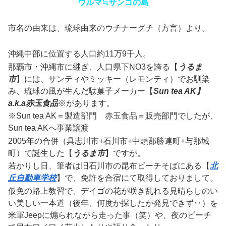
ウルマ≒サンゴの島
市名の由来は、琉球由来のウチナーグチ（方言）より。
沖縄中部に位置する人口約11万9千人。
那覇市・沖縄市に継ぎ、人口県下NO3を誇る【
うるま
市
】には、サンティやミッキー（レモンティ）でお馴染
み、琉球の風が生んだ駄菓子メーカー【
Sun tea AK】
a.k.a赤玉食品
※があります。
※Sun tea AK＝製造部門 赤玉食品＝販売部門でしたが、
Sun tea AKへ事業譲渡
2005年の合併（具志川市+石川市+中頭郡勝連町+与那城
町）で誕生した【
うるま市
】ですが。
若かりし日、筆者は
旧石川市の昆布ビーチそばにある【
北
丘自動車学校
】で、免許を合宿にて取得しておりまして。
仮免の路上教習で、デイゴの花が咲き乱れる見晴らしのい
い美しい一本道（後年、何度か探したが発見できず‥）を
米軍Jeepに煽られながら走った事（笑）や、夜のビーチ