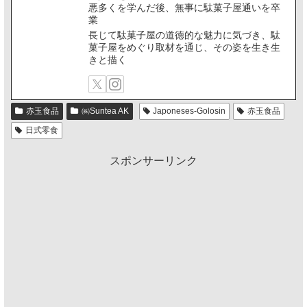
悪多くを学んだ後、無事に駄菓子屋通いを卒
業
長じて駄菓子屋の道徳的な魅力に気づき、駄
菓子屋をめぐり取材を通じ、その姿を生き生
きと描く
赤玉食品
㈱Suntea AK
Japoneses-Golosin
赤玉食品
日式零食
スポンサーリンク