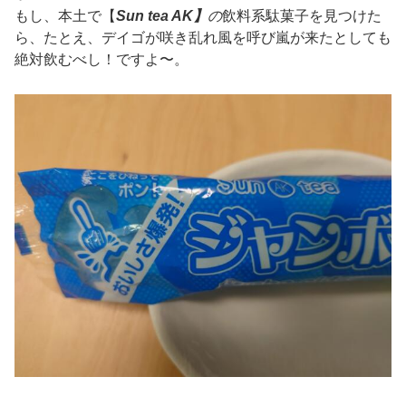
もし、本土で
【
Sun tea AK】
の
飲料系駄菓子を見つけた
ら、たとえ、デイゴが咲き乱れ風を呼び嵐が来たとしても
絶対飲むべし！ですよ〜。