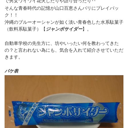
で男女ワイワイ花火したりや語り合ったり‥
そんな青春時代の記憶が山口百恵さんバリにプレイバッ
ク！！
沖縄のブルーオーシャンが如く淡い青春色した水系駄菓子
（飲料系駄菓子）【
ジャンボサイダー
】。
自動車学校の先生方に、坊やいったい何を教わってきた
の？と言われない為にも、気合を入れて紹介させていただ
きます。
パケ表