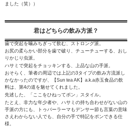
ました（笑））
君はどちらの飲み方派？
歯で突起を噛みちぎって飲む、ストロング派。
お尻の柔らかい部分を歯で破り、チューチューする、おし
りかじり虫派。
ハサミで突起をチョッキンする、上品な山の手派。
おそらく、筆者の周辺では上記の3タイプの飲み方流派し
かなかったのですが、【Sun tea AK】a.k.a赤玉食品の飲
料は、第4の道を魅せてくれました。
先述した、「ここをひねってポン」スタイル。
たとえ、非力な年少者や、ハサミの持ち合わせがない山の
手派の方にも、
トゥバーラーマもデンサー節も言葉の意味
さえわからない人でも、自分の手で特記をポンできる仕
様。