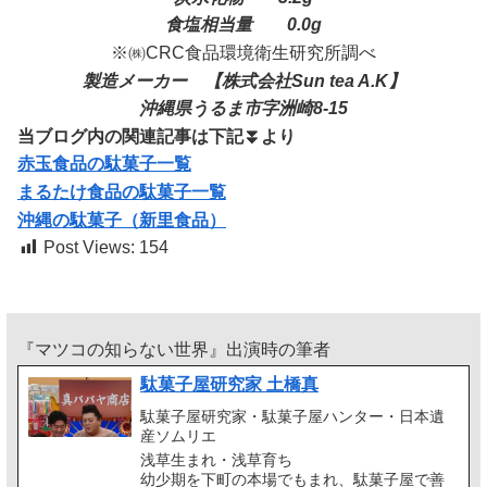
食塩相当量 0.0g
※㈱CRC食品環境衛生研究所調べ
製造メーカー 【株式会社Sun tea A.K】
沖縄県うるま市字洲崎8-15
当ブログ内の関連記事は下記⏬️より
赤玉食品の駄菓子一覧
まるたけ食品の駄菓子一覧
沖縄の駄菓子（新里食品）
Post Views:
154
『マツコの知らない世界』出演時の筆者
駄菓子屋研究家 土橋真
駄菓子屋研究家・駄菓子屋ハンター・日本遺
産ソムリエ
浅草生まれ・浅草育ち
幼少期を下町の本場でもまれ、駄菓子屋で善