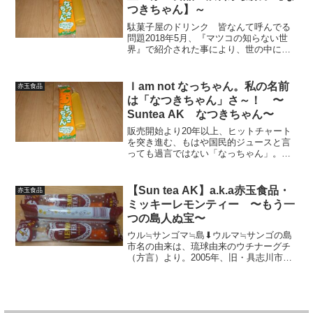
つきちゃん】～
駄菓子屋のドリンク 皆なんて呼んでる
問題2018年5月、『マツコの知らない世
界』で紹介された事により、世の中に広
く知られる様になった『ローカル系駄菓
子』を再特集。 今回は、冷やして飲んだ
り、凍らせて食べたり、（凍らせて）2つ
Ｉam not なっちゃん。私の名前
赤玉食品
に割ってシェアし...
は「なつきちゃん」さ～！ 〜
Suntea AK なつきちゃん〜
販売開始より20年以上、ヒットチャート
を突き進む、もはや国民的ジュースと言
っても過言ではない「なっちゃん」。ス
ッキリ味のオレンジ サントリーから。
初々しい田中麗奈さん演じる初代なっち
なゃんのCMが、心のゴールネットに突き
【Sun tea AK】a.k.a赤玉食品・
赤玉食品
ささる・・・もちろん...
ミッキーレモンティー 〜もう一
つの島人ぬ宝〜
ウル≒サンゴマ≒島⬇ウルマ≒サンゴの島
市名の由来は、琉球由来のウチナーグチ
（方言）より。2005年、旧・具志川市
+旧・石川市+旧・中頭郡勝連町+与那城
町が合体して誕生！沖縄中部に位置し、
那覇市・沖縄市に継ぎ人口県下NO3（約
11万9千人）を...