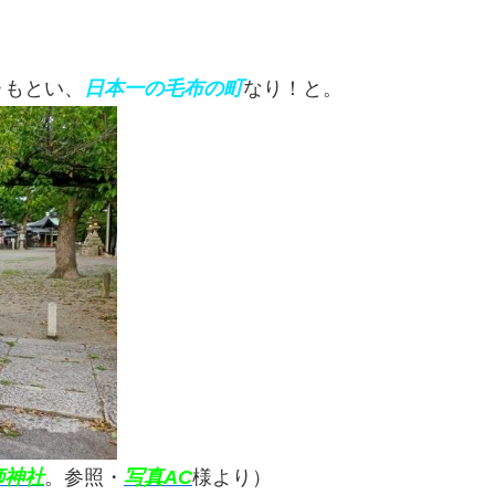
‥もとい、
日本一
の毛布の町
なり！と。
師神社
。参照・
写真AC
様より）