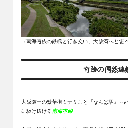
（南海電鉄の鉄橋と行き交い、大阪湾へと悠
奇跡の偶然連
大阪随一の繁華街ミナミこと『なんば駅』⇔
に駆け抜ける
南海本線