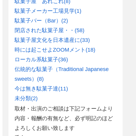
駄菓子屋 あれこれ
(8)
駄菓子メーカー工場見学
(1)
駄菓子バー（Bar）
(2)
閉店された駄菓子屋・・
(58)
駄菓子屋文化を日本遺産に
(33)
時には起こせよZOOMメント
(18)
ローカル系駄菓子
(36)
伝統的な駄菓子（Traditional Japanese
sweets）
(8)
今は無き駄菓子達
(11)
未分類
(2)
取材・出演のご相談は下記フォームより
内容・報酬の有無など、必ず明記のほど
よろしくお願い致します