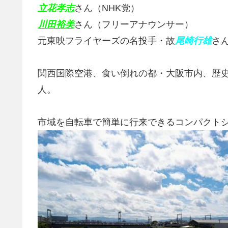
立花孝志
さん（NHK党）
川田裕美
さん（フリーアナウンサー）
元東映フライヤーズの名投手・故
尾崎行雄
さ
関西国際空港、食い倒れの都・大阪市内、歴史
人。
市域を自転車で簡単に行来できるコンパクト