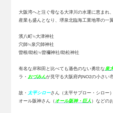
大阪湾へと注ぐ母なる大津川の水運に恵まれ
産業も盛んとなり、堺泉北臨海工業地帯の一
濱八町≒大津神社
穴師≒泉穴師神社
曽根/助松≒曽禰神社/助松神社
有名な岸和田と比べても遜色のない勇壮な
泉
ラ・
おづみん
が見守る大阪府内NO2の小さい
故・
太平シロー
さん（太平サブロー・シロー
オール阪神さん（
オール阪神・巨人
）などの