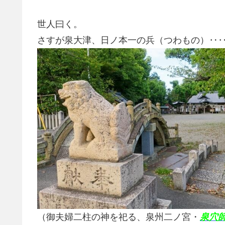
世人曰く。
さすが泉大津、日ノ本一の兵（つわもの）‥
（御夫婦二柱の神を祀る、泉州二ノ宮・
泉穴