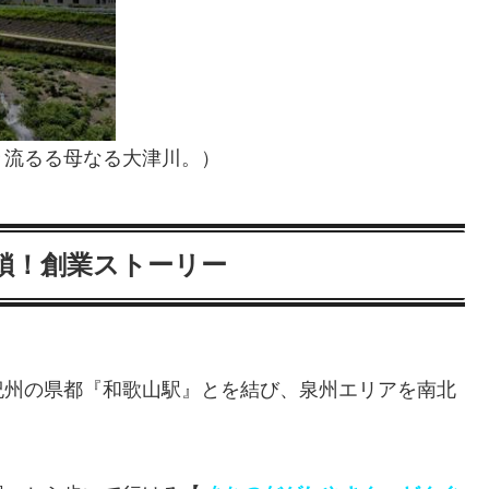
々流るる母なる大津川。）
鎖！創業ストーリー
紀州の県都『和歌山駅』とを結び、泉州エリアを南北