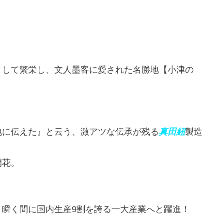
として繁栄し、文人墨客に愛された名勝地【小津の
地に伝えた』と云う、激アツな伝承が残る
真田紐
製造
開花。
、瞬く間に国内生産9割を誇る一大産業へと躍進！