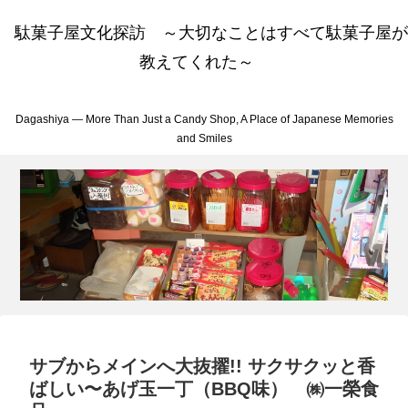
駄菓子屋文化探訪 ～大切なことはすべて駄菓子屋が
教えてくれた～
Dagashiya — More Than Just a Candy Shop, A Place of Japanese Memories
and Smiles
サブからメインへ大抜擢!! サクサクッと香
ばしい〜あげ玉一丁（BBQ味） ㈱一榮食