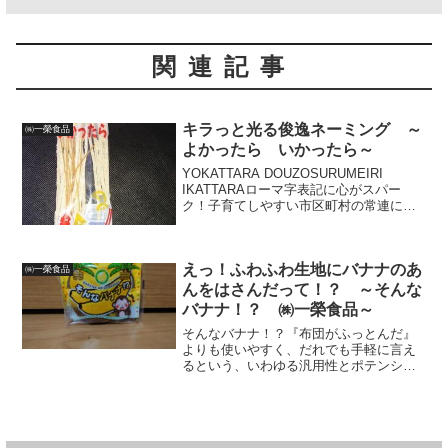
関連記事
キラっと光る俊逸ネーミング ～
㈱一榮食品
よかったら いかったら～
YOKATTARA DOUZOSURUMEIRI
IKATTARAローマ字表記に心がスパー
ク！子育てしやすい市区町村の常連にい
つもランクインする、愛知県春日井市が
誇る一榮食品の「よかったらいかった
ら」。パッケージと秀逸なネーミング
えっ！ふわふわ生地にバナナのあ
に、一瞬で...
㈱一榮食品
んをはさんだって！？ ～そんな
バナナ！？ ㈱一榮食品～
そんなバナナ！？『布団がふっとんだ』
よりも使いやすく、だれでも手軽に言え
るという、いわゆる汎用性とポテンシャ
ルが極めて高く・・・そして。たとえ言
ったところで、食材に『バナナ』を使っ
てさえいればスベらず、と言うかギャグ
であることさえスルーされ...