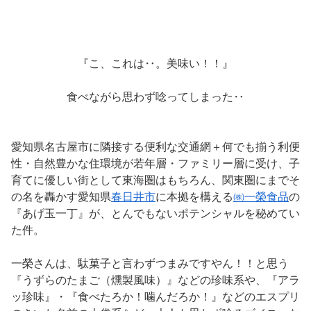
『こ、これは‥。美味い！！』
食べながら思わず唸ってしまった‥
愛知県名古屋市に隣接する便利な交通網＋何でも揃う利便
性・自然豊かな住環境が若年層・ファミリー層に受け、子
育てに優しい街として東海圏はもちろん、関東圏
にまでそ
の名を轟かす愛知県
春日井市
に本拠を構える
㈱一榮食品
の
『あげ玉一丁』が、とんでもないポテンシャルを秘めてい
た件。
一榮さんは、駄菓子と言わずつまみですやん！！と思う
『うずらのたまご（燻製風味）』などの珍味系や、『アラ
ッ珍味』・『食べたろか！噛んだろか！』などのエスプリ