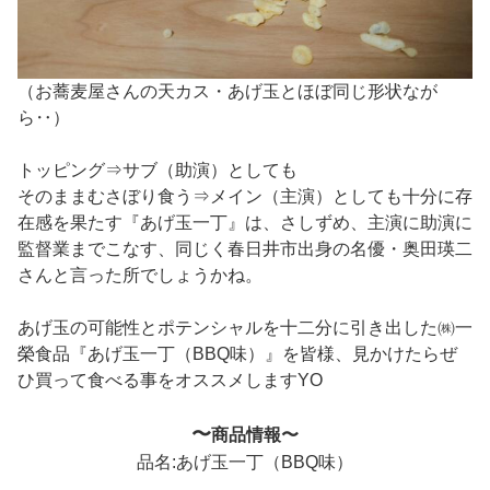
（お蕎麦屋さんの天カス・あげ玉とほぼ同じ形状なが
ら‥）
トッピング⇒サブ（助演）としても
そのままむさぼり食う⇒メイン（主演）としても
十分に存
在感を果たす『あげ玉一丁』は、
さしずめ、主演に助演に
監督業までこなす、同じく春日井市出身の名優・奥田瑛二
さんと言った所でしょうかね。
あげ玉の可能性とポテンシャルを十二分に引き出した㈱一
榮食品『あげ玉一丁（BBQ味）』を皆様、見かけたらぜ
ひ買って食べる事をオススメしますYO
〜
商品情報〜
品名:あげ玉一丁（BBQ味）