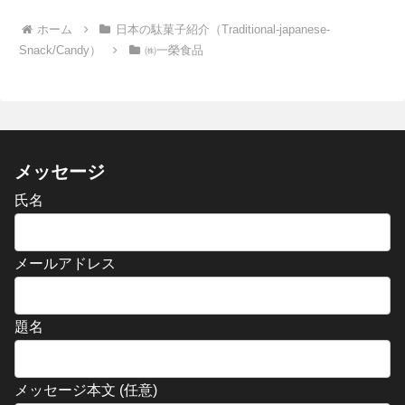
ホーム
日本の駄菓子紹介（Traditional-japanese-
Snack/Candy）
㈱一榮食品
メッセージ
氏名
メールアドレス
題名
メッセージ本文 (任意)