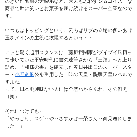
のきいた名前の大袋系など、大人も思わず唸るゴイスーな
商品で世に笑いとお菓子を届け続けるスーパー企業なので
す。
いつもはトッピングという、云わばサブの立場の多いあげ
玉をメインの主役に抜擢するという・・
アッと驚く起用スタンスは、藤原摂関家がブイブイ風切っ
て歩いていた平安時代に書の達筆さから『三蹟』へと上り
詰め、『和様の書』を確立した春日井出自のスーパースタ
ー・
小野道風
公を重用した、時の天皇・醍醐天皇レベルで
すよね。
って、日本史興味ない人には全然わからんわ、その例え
（笑）
それにつけても‥
「やっぱり、スゲ～や‥さすがは一榮さん‥御見逸れしま
した！」