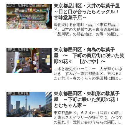
時に大規模災害時の２次被害が懸念され
東京都品川区・大井の駄菓子屋
品川区 駄菓子屋
ている地域でもあります。（...
～目と目が合ったらミラクル！
甘味堂菓子店～
進化続ける宿場町・品川区東京都品川
区。日本の大動脈である東海道新幹線
「品川駅」の所在地は、お隣・港区にあ
り！！ターミナル駅が隣の区に属すとい
うアンタッチャブルな事実はさておき、
花のお江戸の日本橋～京都へ続く東海道
東京都墨田区・向島の駄菓子
墨田区 駄菓子屋
53次の初っ端を飾り今なお往...
屋 〜 下町の商店街に咲いた笑
顔の花々 【かごや】〜
～水と歴史のハーモニー 人が輝くいき
いき すみだ～東京都墨田区。荒ぶる川
こと荒川⇔春のうららの隅田川に囲まれ
た下町デルタの区域から、生まれ出る人
材は古今を問わず俊傑ぞろい。天下の鬼
才（奇才）・葛飾北斎。メディア界創世
東京都墨田区・東駒形の駄菓子
墨田区 駄菓子屋
の巨匠・大橋巨泉。いかり...
屋 ～下町に咲いた笑顔の花！
とむちゃん家～
東京都墨田区。６３４ｍ（武蔵）の塔こ
と東京スカイツリーが聳え立つ、かつて
の暴れ川・荒川と春のうららの隅田川と
の間に広がるデルタ（三角州）地帯は、
魅惑の芸者タウン向島や、東京駄菓子三