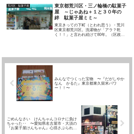
大問屋街かつアメリカ以上に人種の坩堝
東京都荒川区・三ノ輪橋の駄菓子
荒川区 駄菓子屋
の錦糸町、 国技館の両国...
屋 ～じゃあね＋１と３０年の
絆 駄菓子屋ミミ～
東京きっての下町（とわれ思う）・荒川
区東京都荒川区。洗濯物が「アラ？乾
く！！」と言われ続けて80年。（区政開
始は昭和７年・１９３２年）。幸せの
国・ブータン国王夫婦が来日した際、一
躍脚光を浴びた同国お墨付きのGDPなら
ぬGNH（国民総幸福量）...
みんなでつくった宝物 〜『だがしやか
なん かるた』東京都東久留米パワ
ー！！〜
ごめんなさい けんちゃんコロナに負け
ちゃった‥ 〜愛知県名古屋市・大須の
『お菓子屋けんちゃん』心揺さぶられる
閉店メッセージ〜