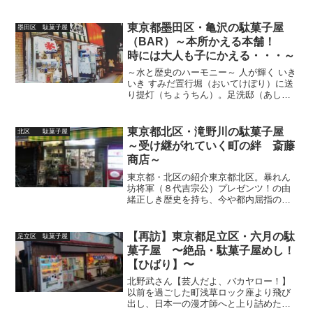
東京都墨田区・亀沢の駄菓子屋
墨田区 駄菓子屋
（BAR）～本所かえる本舗！
時には大人も子にかえる・・・～
～水と歴史のハーモニー～ 人が輝く いき
いき すみだ置行堀（おいてけぼり）に送
り提灯（ちょうちん）。足洗邸（あしあ
らいやしき）などなど・・・江戸時代、
現在の両国～向島に至る墨田区エリアで
起きたと言われているミステリー「本所
東京都北区・滝野川の駄菓子屋
北区 駄菓子屋
七不思議 」の事、...
～受け継がれていく町の絆 斎藤
商店～
東京都・北区の紹介東京都北区。暴れん
坊将軍（８代吉宗公）プレゼンツ！の由
緒正しき歴史を持ち、今や都内屈指の桜
の名所として名高い 「飛鳥山公園」を筆
頭に、明治期に多くの文人を惹きつけた
高台・田端や滝野川など、風流の香りを
【再訪】東京都足立区・六月の駄
足立区 駄菓子屋
今に残す・・・・だけで...
菓子屋 〜絶品・駄菓子屋めし！
【ひばり】〜
北野武さん【芸人だよ、バカヤロー！】
以前を過ごした町浅草ロック座より飛び
出し、日本一の漫才師へと上り詰めた下