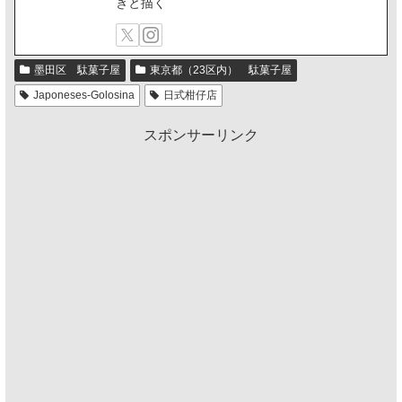
きと描く
墨田区 駄菓子屋
東京都（23区内） 駄菓子屋
Japoneses-Golosina
日式柑仔店
スポンサーリンク