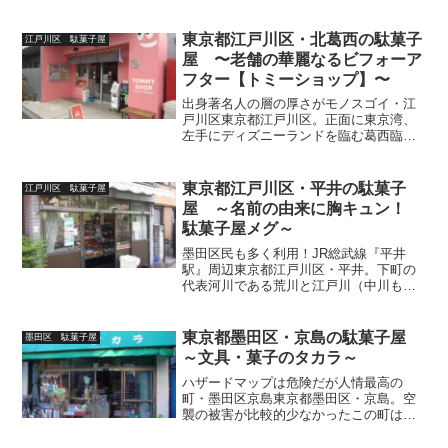
町のスター・ビートたけしさんの故郷で
ある東京都足立区。江戸四宿として賑わ
った【千住宿】は、今や一大ターミナル
東京都江戸川区・北葛西の駄菓子
江戸川区 駄菓子屋
【北千住駅】へと躍進。令...
屋 〜老舗の華麗なるビフォーア
フター【トミーショップ】〜
出身著名人の層の厚さがモノスゴイ・江
戸川区東京都江戸川区。正面に東京湾、
左手にディズニーランドを臨む葛西臨海
公園。水族館に鳥類園、観覧車まである
レジャースポットながら、都内唯一の
【水鳥の生息地として国際的に重要な湿
東京都江戸川区・平井の駄菓子
江戸川区 駄菓子屋
地】であるラムサール条約に...
屋 ～名前の由来に胸キュン！
駄菓子屋メグ～
墨田区民も多く利用！JR総武線『平井
駅』周辺東京都江戸川区・平井。下町の
代表河川である荒川と江戸川（中川も流
れるYO）に囲まれ、若年層・ファミリー
層に人気エリアである江戸川区におい
て、「平井大橋よろしく！」荒川を渡っ
東京都墨田区・京島の駄菓子屋
墨田区 駄菓子屋
た先（外側）にある・・・...
～文具・菓子のタカラ～
ハザードマップは危険だが人情最高の
町・墨田区京島東京都墨田区・京島。空
襲の被害が比較的少なかったこの町は、
大正・昭和初期に建てられた長屋や狭い
路地が未だ残る事でも知られ、それと同