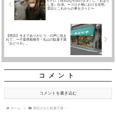
Eテレ（SEEDなやみのタネ）に『まぼろ
し堂』出演。〜コロナ禍における光明。
昔話とこれからの事を少々と〜
【閉店】今までありがとう‥の声に包ま
れて…〜千葉県船橋市・丸山の駄菓子屋
『みどりや』。
コメント
コメントを書き込む
ホーム
閉店された駄菓子屋・・