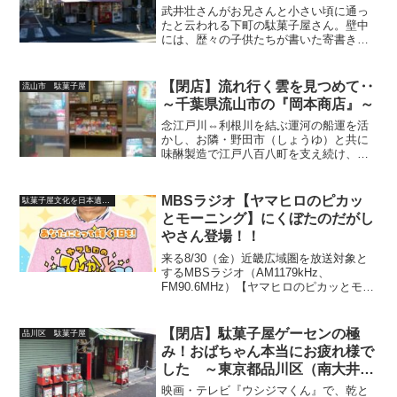
武井壮さんがお兄さんと小さい頃に通っ
たと云われる下町の駄菓子屋さん。壁中
には、歴々の子供たちが書いた寄書きが
残されており、それを大切に思うおばち
ゃんの思いに涙が頬をつたう。閉店され
ても、青戸の子供達の心に残り続けるこ
【閉店】流れ行く雲を見つめて‥
流山市 駄菓子屋
とでしょう
～千葉県流山市の『岡本商店』～
念江戸川⇔利根川を結ぶ運河の船運を活
かし、お隣・野田市（しょうゆ）と共に
味醂製造で江戸八百八町を支え続け、今
なお充実のアクセス網・子育て支援政策
が子育て世代のハートをガッツリ掴み続
ける町・千葉県流山市その心臓部である
MBSラジオ【ヤマヒロのピカッ
駄菓子屋文化を日本遺産に
市役所のそばで、代々の子...
とモーニング】にくぼたのだがし
やさん登場！！
来る8/30（金）近畿広域圏を放送対象と
するMBSラジオ（AM1179kHz、
FM90.6MHz）【ヤマヒロのピカッとモー
ニング】に我らが駄菓子屋文化の応援団
長であるくぼたのだがしやさんが登場し
ますYO大阪府堺市生まれ泉佐野市育ちの
【閉店】駄菓子屋ゲーセンの極
品川区 駄菓子屋
関西屈指...
み！おばちゃん本当にお疲れ様で
した ～東京都品川区（南大井）
の『菊池商店』～
映画・テレビ『ウシジマくん』で、乾と