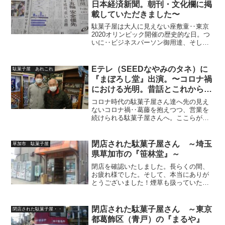
日本経済新聞。朝刊・文化欄に掲
載していただきました〜
駄菓子屋は大人に見えない座敷童‥東京
2020オリンピック開催の歴史的な日。つ
いに‥ビジネスパーソン御用達、そして
僕も愛読している『日本経済新聞』の文
化欄に掲載して頂く運びとなりました。
（毎日拝読している日本経済新聞。光栄
Eテレ（SEEDなやみのタネ）に
駄菓子屋 あれこれ
です！）リアルで僕の...
『まぼろし堂』出演。〜コロナ禍
における光明。昔話とこれからの
事を少々と〜
コロナ時代の駄菓子屋さん達へ先の見え
ないコロナ禍‥葛藤を抱えつつ、営業を
続けられる駄菓子屋さんへ。ここらが潮
時か‥と、廃業（を決意）された駄菓子
屋さんへ。僕にとっての「思い出の駄菓
子屋・ババヤ」同様、皆さんの心の奥底
閉店された駄菓子屋さん ～埼玉
草加市 駄菓子屋
に生き続ける駄菓子屋さん...
県草加市の『笹林堂』～
閉店を確認いたしました。長らくの間、
お疲れ様でした。そして、本当にありが
とうございました！煙草も扱っていたた
め、文字通り地域の老若男女に愛された
名店『笹林堂』のおばちゃんへのリスペ
クトと感謝を送りますそして通った子供
閉店された駄菓子屋さん ～東京
閉店された駄菓子屋・・
たち全員の忘備録の為に記...
都葛飾区（青戸）の『まるや』