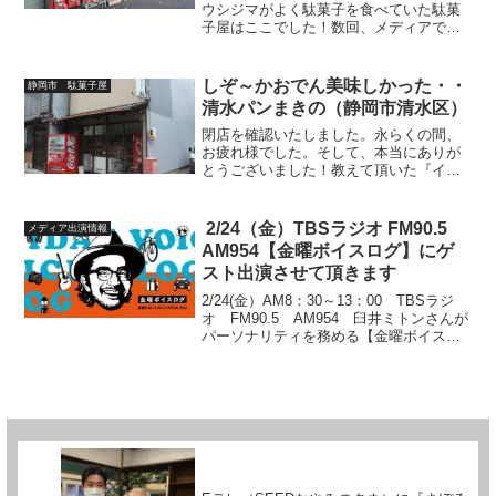
ウシジマがよく駄菓子を食べていた駄菓
子屋はここでした！数回、メディアでの
お仕事の際にご一緒させて頂きました
ね。その都度これ食べてって〜と駄菓子
をくれたこと。僕は忘れません。南大井
しぞ～かおでん美味しかった・・
静岡市 駄菓子屋
の代々の子供達に愛され続け...
清水パンまきの（静岡市清水区）
閉店を確認いたしました。永らくの間、
お疲れ様でした。そして、本当にありが
とうございました！教えて頂いた『イワ
シ節』、それを振りかけた『静岡おでん
（しぞ～かおでん）』の美味しさに驚愕
したのが昨日の事のようですまきののお
2/24（金）TBSラジオ FM90.5
メディア出演情報
ばちゃんへのリスペクトと...
AM954【金曜ボイスログ】にゲ
スト出演させて頂きます
2/24(金）AM8：30～13：00 TBSラジ
オ FM90.5 AM954 臼井ミトンさんが
パーソナリティを務める【金曜ボイスロ
グ】の特集コーナー【みんなのログ】ゲ
スト出演させて頂きます。出番は大体
10：00～12:20のロングラン。ミ...