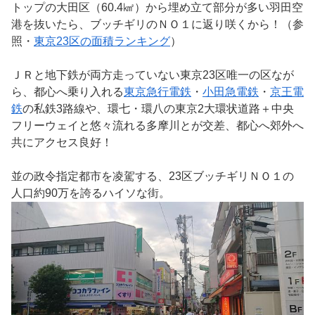
トップの大田区（60.4㎢）から埋め立て部分が多い羽田空
港を抜いたら、ブッチギリのＮＯ１に返り咲くから！（参
照・
東京23区の面積ランキング
）
ＪＲと地下鉄が両方走っていない東京23区唯一の区なが
ら、都心へ乗り入れる
東京急行電鉄
・
小田急電鉄
・
京王電
鉄
の私鉄3路線や、環七・環八の東京2大環状道路＋中央
フリーウェイと悠々流れる多摩川とが交差、都心へ郊外へ
共にアクセス良好！
並の政令指定都市を凌駕する、23区ブッチギリＮＯ１の
人口約90万を誇るハイソな街。