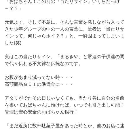
「おばちゃん！この前の『当たりサイン』いくらだっけ
～？？」
元気よく、そして不意に、そんな言葉を発しながら入って
きた少年グループの中の一人の言葉に、筆者は「当たりサ
インって、何じゃらホイ？？」と、一瞬固まってしまいま
した(笑)
実はこの当たりサイン、「まるきや」と常連の子供達の間
で代々伝わる不文律な伝統なのです。
お腹があまり減ってない時・・・
高額商品ＧＥＴの準備金に・・・
アタリがでたその日じゃなくても、当たり券に自分の名前
を書いておばちゃんに預ければ、いつでも引き出し可能！
管理は安心安全のおばちゃん銀行！
「まだ近所に数軒駄菓子屋があった時とか、他のお店に迷