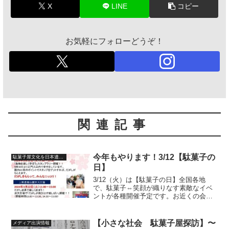
X
LINE
コピー
お気軽にフォローどうぞ！
関連記事
今年もやります！3/12【駄菓子の
駄菓子屋文化を日本遺産に
日】
3/12（火）は【駄菓子の日】全国各地
で、駄菓子⇔笑顔が織りなす素敵なイベ
ントが各種開催予定です。お近くの会場
で、駄菓子屋さん・団体さんで、皆さん
のたくさんの笑顔お待ちしてま〜す！！
ご近所で開催予定かどうか？お調べにな
【小さな社会 駄菓子屋探訪】〜
メディア出演情報
って、遊びに行かれては...