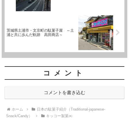
茨城県土浦市・文京町の駄菓子屋 ～土
浦と共に歩んだ軌跡 高田商店～
コメント
コメントを書き込む
ホーム
日本の駄菓子紹介（Traditional-japanese-
Snack/Candy）
キッコー製菓㈱