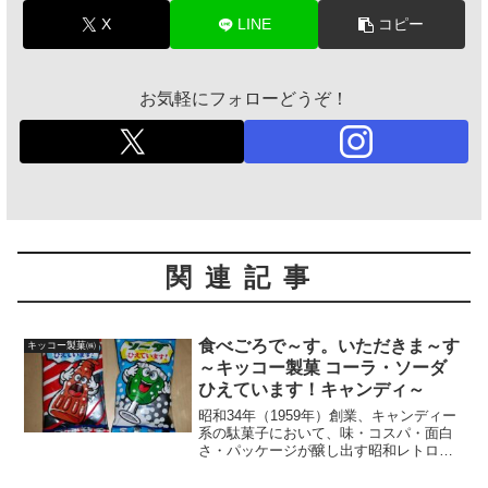
X
LINE
コピー
お気軽にフォローどうぞ！
関連記事
食べごろで～す。いただきま～す
キッコー製菓㈱
～キッコー製菓 コーラ・ソーダ
ひえています！キャンディ～
昭和34年（1959年）創業、キャンディー
系の駄菓子において、味・コスパ・面白
さ・パッケージが醸し出す昭和レトロ感
など、グンバツの安定感を誇る大阪府八
尾市の「キッコー製菓 HP」。今回は、筆