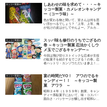
者がリスペクトしてやまないキッコー製
しあわせの味を求めて・・・～キ
キッコー製菓㈱
菓のひえていま...
ッコー製菓・カメレオンキャンデ
ー（コーラ味）～
色が変わる物と聞いて、皆さんは何を思
い浮かべるでしょう？「上等、上等、俺
が化けの皮はがしてやんよー。アルカリ
性さんに中性さんYO」でお馴染みのリト
マス紙を筆頭に、変色動物カメレオン
や、ちょっと古めの漫画に出てきがちな
スッパ味も修行のうちでござるの
キッコー製菓㈱
怒るとタコみたいに真っ赤...
巻 ～キッコー製菓 忍法かくしウ
メ玉でござるキャンデー～
今回は飛び切りストイックな忍者が主役
の駄菓子を紹介するでござる！の巻。忍
者ハットリ・カンゾウただいま参上！で
お馴染みのハットリくん。今回の主人公
ではないが、メジャー級の輝きを放ち続
けている伊賀忍者界のエース。目にも止
宴の時間だYO！ アワのでるキ
キッコー製菓㈱
まらぬ早業で投げる手裏剣...
ャンディー！！ ～キッコー製
菓 アワラ ～
昭和３４年（１９５９年）創業、キャン
ディー系駄菓子において、味・コスパ・
面白さ・パッケージが醸し出す昭和レト
ロ感など、グンバツの安定感を誇る大阪
府八尾市の「キッコー製菓」がすごい