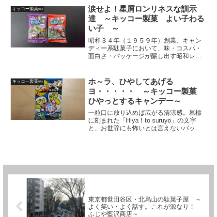
件！さすがだぜ！としか言えない強烈な
涙せよ！星屑ロンリネスな訓示
キッコー製菓㈱
センス・・・もう、パーペキ...
達 ～キッコー製菓 よい子わる
い子 ～
昭和３４年（１９５９年）創業、キャン
ディー系駄菓子において、味・コスパ・
面白さ・パッケージが醸し出す昭和レト
ロ感など、グンバツな安定感を誇る大阪
府八尾市の「キッコー製菓」がゴイス～
な件。カメレオンキャンディ―や忍法か
ホ～ラ、ひやしてあげる
キッコー製菓㈱
くしウメ玉でござるキャン...
ヨ・・・・・ ～キッコー製菓
ひやっとするキャンデー～
一粒口に放り込めば広がる清涼感。墓標
に刻まれた「Hiya！to suruyo」の文字
と、お世辞にも怖いとは言えないパッケ
ージのお化けたち。オレンジ味と青リン
ゴ味、2種類のフレーバーが楽しめるのも
魅力の一つ。キャンディーか？キャンデ
ーなのか？...
東京都世田谷区・北烏山の駄菓子屋 ～
よく笑い・よく話す。これが源なり！
ふじや藍沢商店～