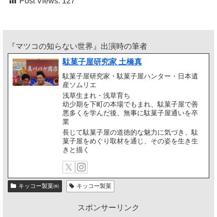
Post Views:
127
『マツコの知らない世界』出演時の筆者
駄菓子屋研究家 土橋真
駄菓子屋研究家・駄菓子屋ハンター・日本遺
産ソムリエ
浅草生まれ・浅草育ち
幼少期を下町の本場でもまれ、駄菓子屋で善
悪多くを学んだ後、無事に駄菓子屋通いを卒
業
長じて駄菓子屋の道徳的な魅力に気づき、駄
菓子屋をめぐり取材を通じ、その姿を生き生
きと描く
キッコー製菓㈱
キッコー製菓
スポンサーリンク