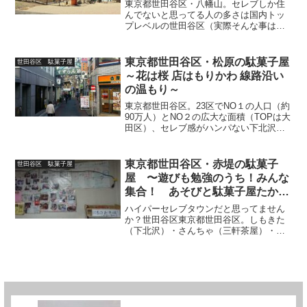
東京都世田谷区・八幡山。セレブしか住
んでないと思ってる人の多さは国内トッ
プレベルの世田谷区（実際そんな事は無
いYO）。23区内NO2の面積（トップは大
田区）と、そこいらの政令指定都市をぶ
ち抜く強烈な人口（約89万人。モチ23区
東京都世田谷区・松原の駄菓子屋
世田谷区 駄菓子屋
TOP）を持つ...
～花は桜 店はもりかわ 線路沿い
の温もり～
東京都世田谷区。23区でNO１の人口（約
90万人）とNO２の広大な面積（TOPは大
田区）、セレブ感がハンパない下北沢
（しもきた）・三軒茶屋（さんちゃ）・
二子玉川（にこたま）など愛称をもつ有
名なエリアを誇る一方で、畑や農地もあ
東京都世田谷区・赤堤の駄菓子
世田谷区 駄菓子屋
りーの、狭い路地...
屋 〜遊びも勉強のうち！みんな
集合！ あそびと駄菓子屋たかさ
んち〜
ハイパーセレブタウンだと思ってません
か？世田谷区東京都世田谷区。しもきた
（下北沢）・さんちゃ（三軒茶屋）・に
こたま（二子玉川）などの全国的な知名
度をもつ複数のセレブタウンを引っさげ
て、区域の面積=23区中第2位（58.08
㎢）。でも悲しむな...